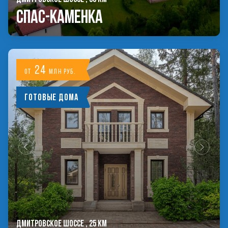
Спас-Каменка
24
от
млн руб.
Готовые дома
ДМИТРОВСКОЕ ШОССЕ , 25 КМ