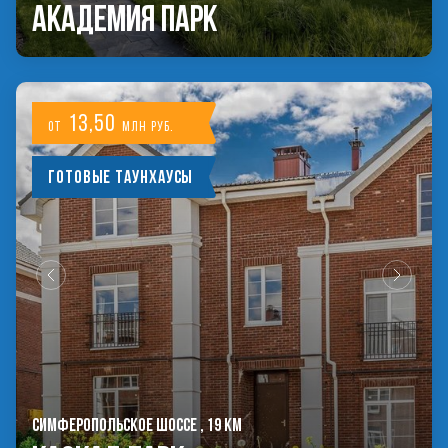
Академия Парк
13,50
от
млн руб.
Готовые таунхаусы
СИМФЕРОПОЛЬСКОЕ ШОССЕ , 19 КМ