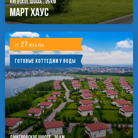
КИЕВСКОЕ ШОССЕ , 25 КМ
Март Хаус
27
от
млн руб.
Готовые коттеджи у воды
ДМИТРОВСКОЕ ШОССЕ , 30 КМ