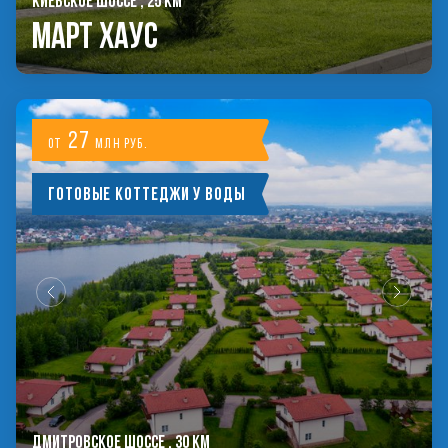
КИЕВСКОЕ ШОССЕ , 25 КМ
Март Хаус
27
от
млн руб.
Готовые коттеджи у воды
ДМИТРОВСКОЕ ШОССЕ , 30 КМ