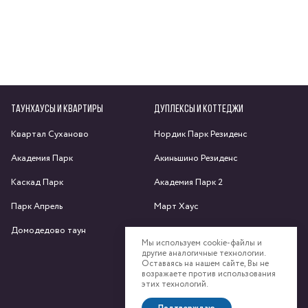
ТАУНХАУСЫ И КВАРТИРЫ
ДУПЛЕКСЫ И КОТТЕДЖИ
Квартал Суханово
Нордик Парк Резиденс
Академия Парк
Акиньшино Резиденс
Каскад Парк
Академия Парк 2
Парк Апрель
Март Хаус
Домодедово таун
Яхрома парк
Мы используем cookie-файлы и
другие аналогичные технологии.
Спас-Каменка
Оставаясь на нашем сайте, Вы не
возражаете против использования
Федоскино Парк
этих технологий.