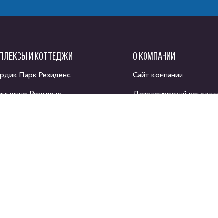
ПЛЕКСЫ И КОТТЕДЖИ
О КОМПАНИИ
рдик Парк Резиденс
Сайт компании
иньшино Резиденс
Девелоперский консалт
адемия Парк 2
рт Хаус
рома парк
ас-Каменка
доскино Парк
ный характер и не являются публичной офертой, определяемой