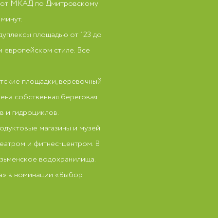
км от МКАД по Дмитровскому
минут.
дуплексы площадью от 123 до
ом европейском стиле. Все
етские площадки, веревочный
рена собственная береговая
в и гидроциклов.
родуктовые магазины и музей
театром и фитнес-центром. В
лязьменское водохранилища.
а» в номинации «Выбор