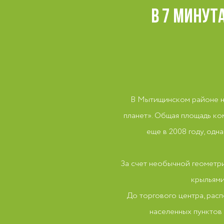
В 7 МИНУТ
В Мытищинском районе на
планет». Общая площадь ком
еще в 2008 году, од
За счет необычной геометр
крыльями
До торгового центра, рас
населенных пунктов