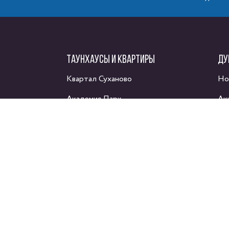
ТАУНХАУСЫ И КВАРТИРЫ
ДУ
Квартал Суханово
Но
Академия Парк
Ак
Каскад Парк
Ак
Парк Апрель
Ма
Домодедово таун
Ях
Сп
Фе
Материалы на данном сайте носят информацион