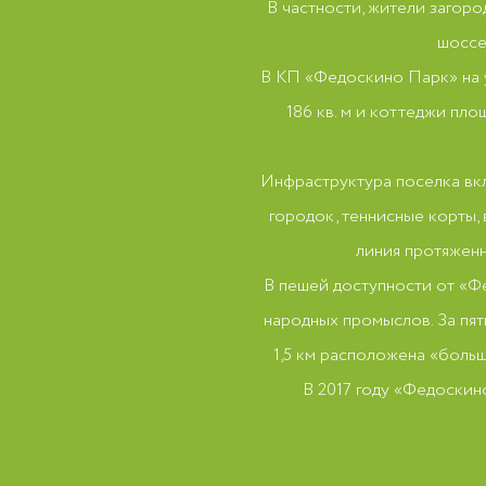
В частности, жители загор
шоссе
В КП «Федоскино Парк» на у
186 кв. м и коттеджи пло
Инфраструктура поселка вкл
городок, теннисные корты,
линия протяженн
В пешей доступности от «Фе
народных промыслов. За пят
1,5 км расположена «больш
В 2017 году «Федоски