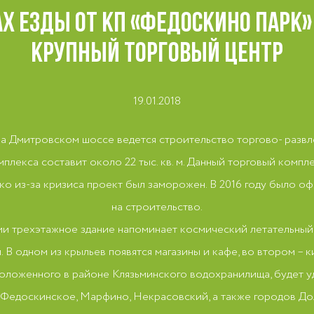
АХ ЕЗДЫ ОТ КП «ФЕДОСКИНО ПАРК»
КРУПНЫЙ ТОРГОВЫЙ ЦЕНТР
19.01.2018
 Дмитровском шоссе ведется строительство торгово- развл
плекса составит около 22 тыс. кв. м. Данный торговый комп
нако из-за кризиса проект был заморожен. В 2016 году было 
на строительство.
ии трехэтажное здание напоминает космический летательный 
. В одном из крыльев появятся магазины и кафе, во втором – к
положенного в районе Клязьминского водохранилища, будет 
 Федоскинское, Марфино, Некрасовский, а также городов До