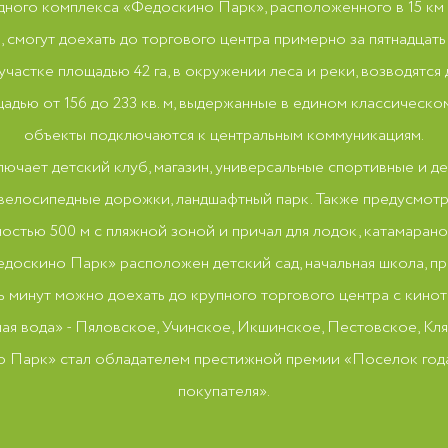
одного комплекса «Федоскино Парк», расположенного в 15 
, смогут доехать до торгового центра примерно за пятнадцать 
частке площадью 42 га, в окружении леса и реки, возводятся 
щадью от 156 до 233 кв. м, выдержанные в едином классическ
объекты подключаются к центральным коммуникациям.
ючает детский клуб, магазин, универсальные спортивные и д
 велосипедные дорожки, ландшафтный парк. Также предусмот
остью 500 м с пляжной зоной и причал для лодок, катамарано
доскино Парк» расположен детский сад, начальная школа, п
ь минут можно доехать до крупного торгового центра с кино
ая вода» - Пяловское, Учинское, Икшинское, Пестовское, К
но Парк» стал обладателем престижной премии «Поселок год
покупателя».