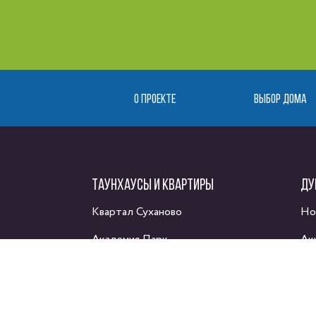
О ПРОЕКТЕ
ВЫБОР ДОМА
ТАУНХАУСЫ И КВАРТИРЫ
ДУ
Квартал Суханово
Но
Академия Парк
Ак
Каскад Парк
Ак
Парк Апрель
Ма