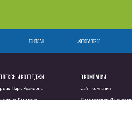
ГЕНПЛАН
ФОТОГАЛЕРЕЯ
ПЛЕКСЫ И КОТТЕДЖИ
О КОМПАНИИ
рдик Парк Резиденс
Сайт компании
иньшино Резиденс
Девелоперский консалт
адемия Парк 2
рт Хаус