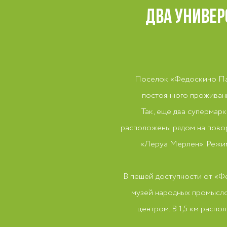
ДВА УНИВЕР
Поселок «Федоскино Пар
постоянного проживания
Так, еще два супермар
расположены рядом на пово
«Леруа Мерлен». Режим
В пешей доступности от «Фе
музей народных промыслов
центром. В 1,5 км расп