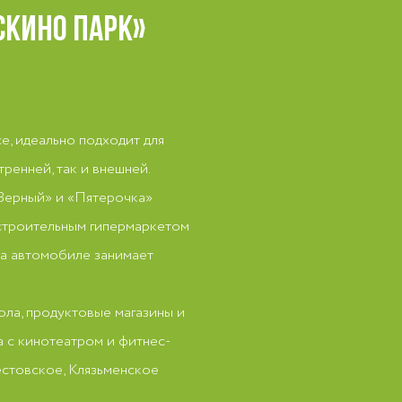
СКИНО ПАРК»
, идеально подходит для
тренней, так и внешней.
«Верный» и «Пятерочка»
строительным гипермаркетом
на автомобиле занимает
ола, продуктовые магазины и
а с кинотеатром и фитнес-
естовское, Клязьменское