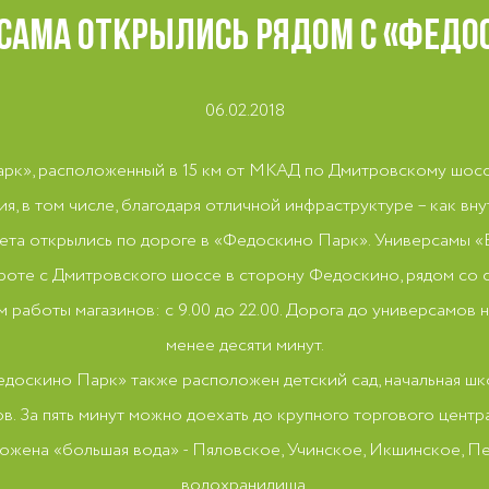
САМА ОТКРЫЛИСЬ РЯДОМ С «ФЕДО
06.02.2018
к», расположенный в 15 км от МКАД по Дмитровскому шоссе
, в том числе, благодаря отличной инфраструктуре – как вну
кета открылись по дороге в «Федоскино Парк». Универсамы 
роте с Дмитровского шоссе в сторону Федоскино, рядом со 
 работы магазинов: с 9.00 до 22.00. Дорога до универсамов 
менее десяти минут.
доскино Парк» также расположен детский сад, начальная шк
. За пять минут можно доехать до крупного торгового центр
оложена «большая вода» - Пяловское, Учинское, Икшинское, П
водохранилища.