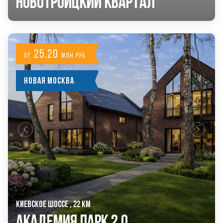
Новотроицкий Квартал
25,20
от
млн руб.
Новая Москва
КИЕВСКОЕ ШОССЕ , 22 КМ
Академия Парк 2.0