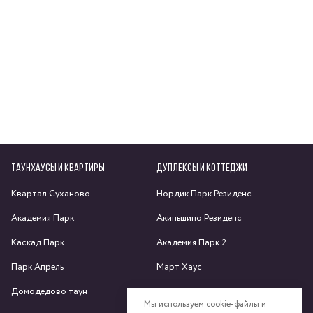
ТАУНХАУСЫ И КВАРТИРЫ
ДУПЛЕКСЫ И КОТТЕДЖИ
Квартал Суханово
Нордик Парк Резиденс
Академия Парк
Акиньшино Резиденс
Каскад Парк
Академия Парк 2
Парк Апрель
Март Хаус
Домодедово таун
Яхрома парк
Мы используем cookie-файлы и