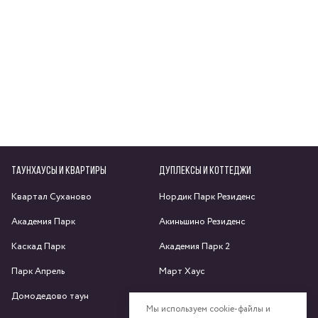
ТАУНХАУСЫ И КВАРТИРЫ
ДУПЛЕКСЫ И КОТТЕДЖИ
Квартал Суханово
Нордик Парк Резиденс
Академия Парк
Акиньшино Резиденс
Каскад Парк
Академия Парк 2
Парк Апрель
Март Хаус
Домодедово таун
Яхрома парк
Мы используем cookie-файлы и