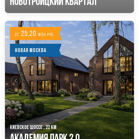
Новотроицкий Квартал
25,20
от
млн руб.
Новая Москва
КИЕВСКОЕ ШОССЕ , 22 КМ
Академия Парк 2.0