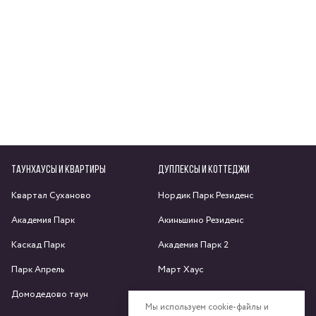
ТАУНХАУСЫ И КВАРТИРЫ
ДУПЛЕКСЫ И КОТТЕДЖИ
Квартал Суханово
Нордик Парк Резиденс
Академия Парк
Акиньшино Резиденс
Каскад Парк
Академия Парк 2
Парк Апрель
Март Хаус
Домодедово таун
Яхрома парк
Мы используем cookie-файлы и