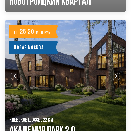
Новотроицкий Квартал
25,20
от
млн руб.
Новая Москва
КИЕВСКОЕ ШОССЕ , 22 КМ
Академия Парк 2.0